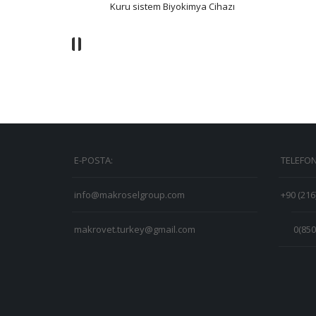
Kuru sistem Biyokimya Cihazı
E-POSTA:
TELEFON
info@makroselgroup.com
+90 (216
makrovet.turkey@gmail.com
0(850