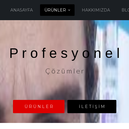
ANASAYFA
ÜRÜNLER
HAKKIMIZDA
BL
P r o f e s y o n e l
Ç ö z ü m l e r
Ü R Ü N L E R
İ L E T İ Ş İ M