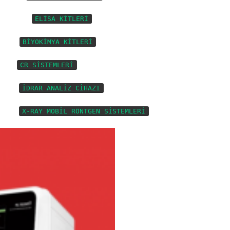
…………….
ELİSA KİTLERİ
..BB
BİYOKİMYA KİTLERİ
………
CR SİSTEMLERİ
……..
İDRAR ANALİZ CİHAZI
…………
X-RAY MOBİL RÖNTGEN SİSTEMLERİ