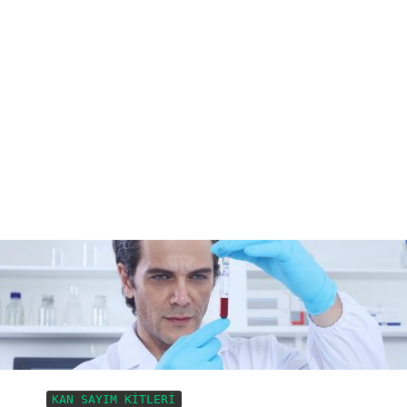
………….
KAN SAYIM KİTLERİ