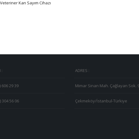
Veteriner Kan Sayım Cihazı
 :
ADRES :
) 606 29 39
Mimar Sinan Mah. Çağlayan Sok. 
) 304 56 06
Çekmeköy/İstanbul-Türkiye