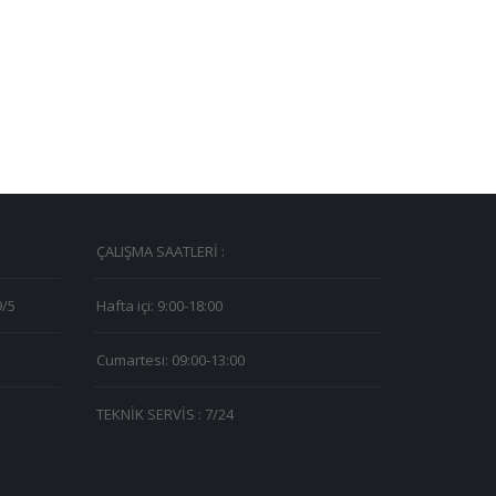
ÇALIŞMA SAATLERİ :
9/5
Hafta içi: 9:00-18:00
Cumartesi: 09:00-13:00
TEKNİK SERVİS : 7/24