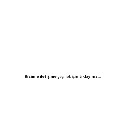
Bizimle iletişime
geçmek iç
in tıklayınız
…