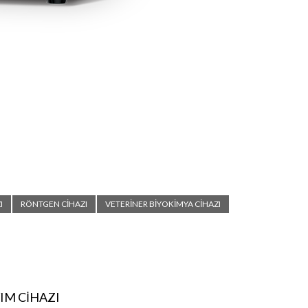
I
RÖNTGEN CİHAZI
VETERİNER BİYOKİMYA CİHAZI
IM CİHAZI