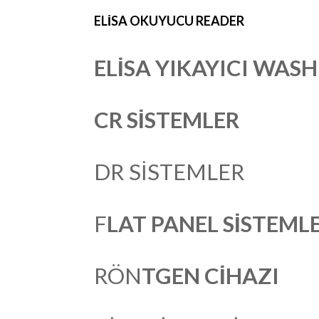
ELİSA OKUYUCU READER
ELİSA YIKAYICI WAS
CR SİSTEMLER
DR SİSTEMLER
F
LAT PANEL SİSTEML
RÖN
TGE
N CİHAZI