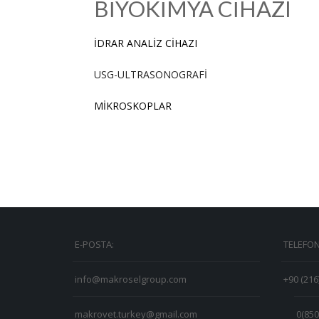
BİYOKİMYA CİHAZI
İDRAR ANALİZ CİHAZI
USG-ULTRASONOGRAFİ
MİKROSKOPLAR
E-POSTA:
TELEFON
info@makroselgroup.com
+90 (216
makrovet.turkey@gmail.com
0(850