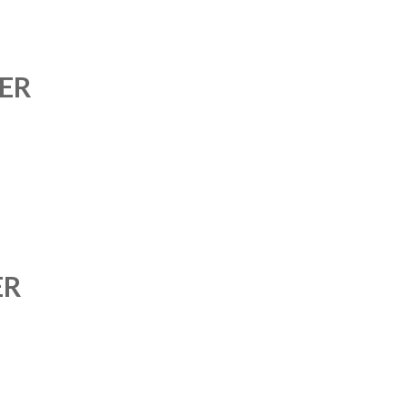
HER
ER