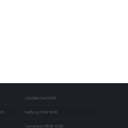
ÇALIŞMA SAATLERİ :
9/5
Hafta içi: 9:00-18:00
Cumartesi: 09:00-13:00