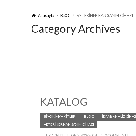
Anasayfa
BLOG
VETERİNER KAN SAYIM CİHAZI
Category Archives
KATALOG
BIYOKIMYA KITLERI
BLOG
İDRAR ANALİZ CİHAZ
VETERİNER KAN SAYIM CİHAZI
BY ADMIN
ON 28/02/2024
0 COMMENTS