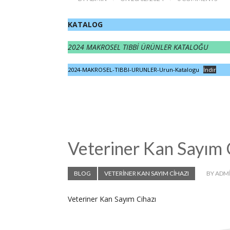
KATALOG
2024 MAKROSEL TIBBİ ÜRÜNLER KATALOĞU
2024-MAKROSEL-TIBBI-URUNLER-Urun-Katalogu
İndir
Veteriner Kan Sayım 
BLOG
VETERİNER KAN SAYIM CİHAZI
BY ADM
Veteriner Kan Sayım Cihazı