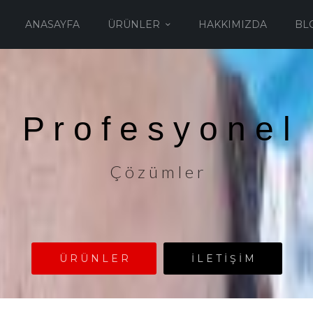
ANASAYFA
ÜRÜNLER
HAKKIMIZDA
BL
P r o f e s y o n e l
Ç ö z ü m l e r
Ü R Ü N L E R
İ L E T İ Ş İ M