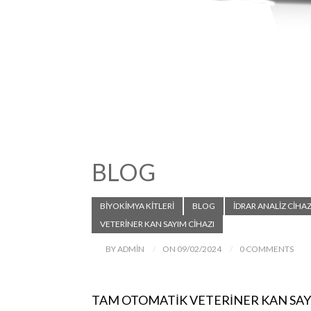
BLOG
BIYOKIMYA KITLERI
BLOG
İDRAR ANALİZ CİHAZ
VETERİNER KAN SAYIM CİHAZI
BY ADMIN
ON 09/02/2024
0 COMMENTS
TAM OTOMATİK VETERİNER KAN SAY