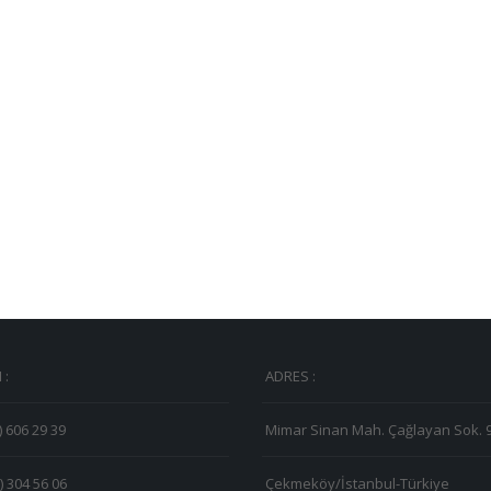
 :
ADRES :
) 606 29 39
Mimar Sinan Mah. Çağlayan Sok. 
) 304 56 06
Çekmeköy/İstanbul-Türkiye